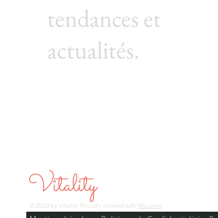
tendances et
actualités.
© 2023 by Vitality. Proudly created with
Wix.com