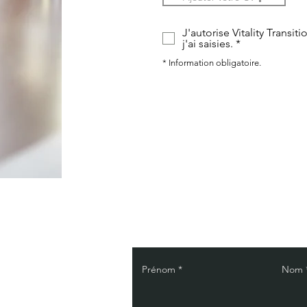
J'autorise Vitality Transi
j'ai saisies. *
* Information obligatoire.
Prénom *
Nom 