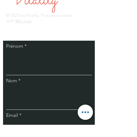
© 2023 by Vitality. Proudly created
with
Wix.com
Prénom *
Nom *
Email